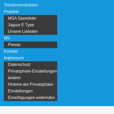
Trockeneisstrahlen
Projekte
MGA Speedster
Jaguar E Type
Unsere Liebsten
Wir
Presse
Kontakt
Impressum
Datenschutz
Privatsphäre-Einstellungen
ändern
Historie der Privatsphäre-
Einstellungen
Einwilligungen widerrufen