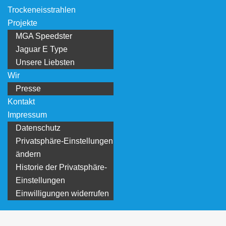
Trockeneisstrahlen
Projekte
MGA Speedster
Jaguar E Type
Unsere Liebsten
Wir
Presse
Kontakt
Impressum
Datenschutz
Privatsphäre-Einstellungen
ändern
Historie der Privatsphäre-
Einstellungen
Einwilligungen widerrufen