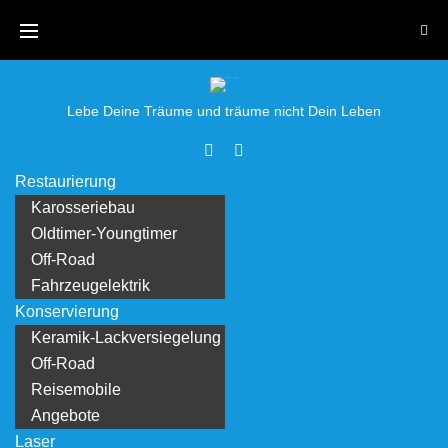
Skip
to
content
Lebe Deine Träume und träume nicht Dein Leben
Facebook
Youtube
Restaurierung
Karosseriebau
Oldtimer-Youngtimer
Off-Road
Fahrzeugelektrik
Konservierung
Keramik-Lackversiegelung
Off-Road
Reisemobile
Angebote
Laser