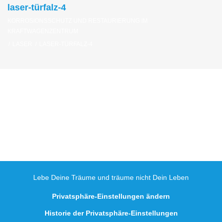
laser-türfalz-4
KORROSIONSSCHUTZ UND RESTAURIERUNG IM
KRAFTWAGENZENTRUM
/
LASER
/
LASER-TÜRFALZ-4
laser-
türfalz-
4
Lebe Deine Träume und träume nicht Dein Leben
Privatsphäre-Einstellungen ändern
Historie der Privatsphäre-Einstellungen