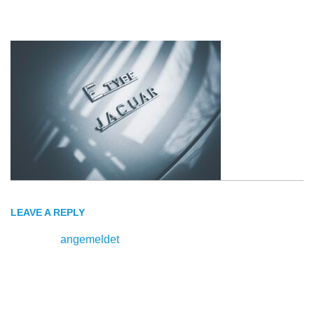
jaguar-
logo
LEAVE A REPLY
Du musst
angemeldet
sein, um einen Kommentar
abzugeben.