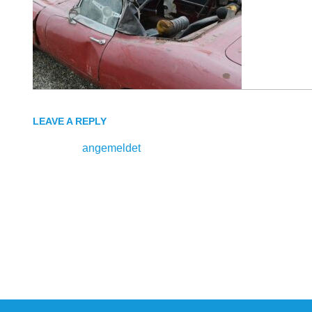
vorher-
4
LEAVE A REPLY
Du musst
angemeldet
sein, um einen Kommentar abzug