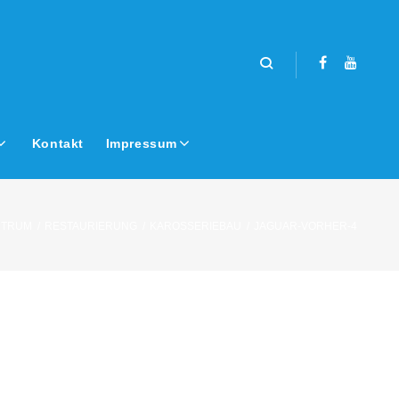
Facebook
Youtub
Kontakt
Impressum
NTRUM
/
RESTAURIERUNG
/
KAROSSERIEBAU
/
JAGUAR-VORHER-4