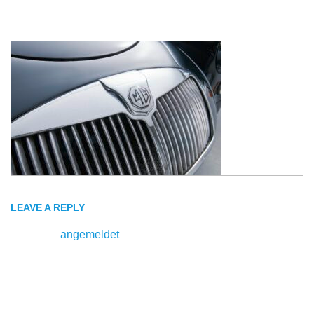
MGA-
kuehlergrill
LEAVE A REPLY
Du musst
angemeldet
sein, um einen Kommentar
abzugeben.