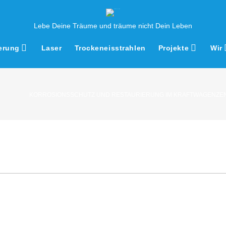
Lebe Deine Träume und träume nicht Dein Leben
erung
Laser
Trockeneisstrahlen
Projekte
Wir
KORROSIONSSCHUTZ UND RESTAURIERUNG IM KRAFTWAGENZE
n-
eben.