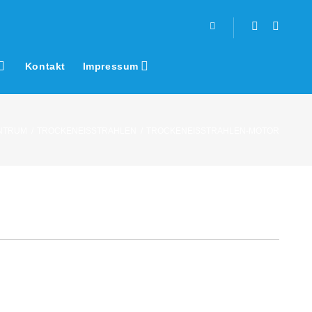
Facebook
Youtub
Kontakt
Impressum
NTRUM
/
TROCKENEISSTRAHLEN
/
TROCKENEISSTRAHLEN-MOTOR