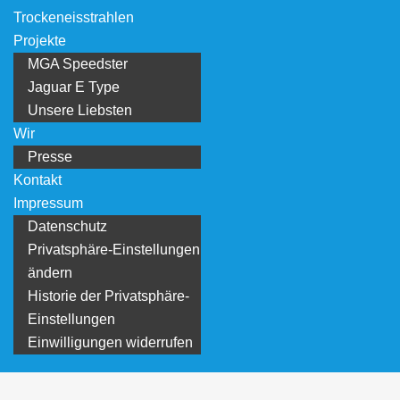
Trockeneisstrahlen
Projekte
MGA Speedster
Jaguar E Type
Unsere Liebsten
Wir
Presse
Kontakt
Impressum
Datenschutz
Privatsphäre-Einstellungen
ändern
Historie der Privatsphäre-
Einstellungen
Einwilligungen widerrufen