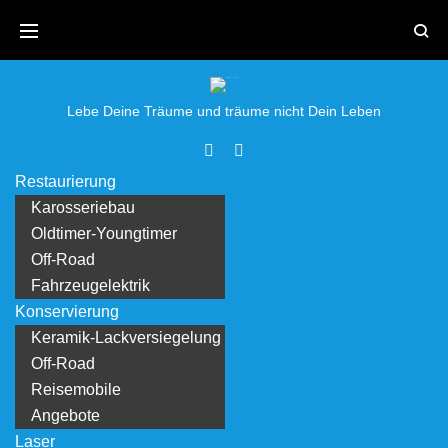
Skip
to
content
Lebe Deine Träume und träume nicht Dein Leben
Facebook
Youtube
Restaurierung
Karosseriebau
Oldtimer-Youngtimer
Off-Road
Fahrzeugelektrik
Konservierung
Keramik-Lackversiegelung
Off-Road
Reisemobile
Angebote
Laser