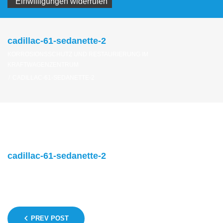
Einwilligungen widerrufen
cadillac-61-sedanette-2
KORROSIONSSCHUTZ UND RESTAURIERUNG IM
KRAFTWAGENZENTRUM
/
CADILLAC-61-SEDANETTE-2
cadillac-61-sedanette-2
Beitragsnavigation
PREV POST