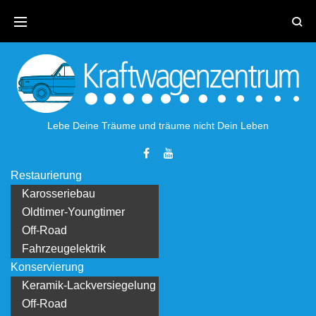
Skip
to
content
Lebe Deine Träume und träume nicht Dein Leben
Facebook
Youtube
Restaurierung
Karosseriebau
Oldtimer-Youngtimer
Off-Road
Fahrzeugelektrik
Konservierung
Keramik-Lackversiegelung
Off-Road