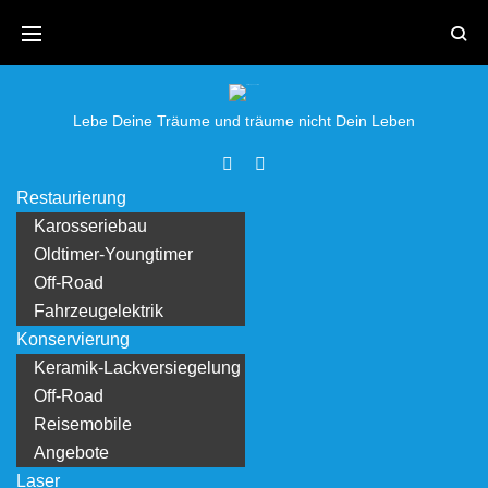
Skip
to
content
Lebe Deine Träume und träume nicht Dein Leben
Facebook
Youtube
Restaurierung
Karosseriebau
Oldtimer-Youngtimer
Off-Road
Fahrzeugelektrik
Konservierung
Keramik-Lackversiegelung
Off-Road
Reisemobile
Angebote
Laser