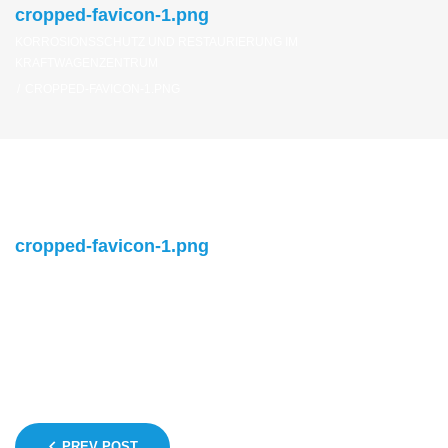
cropped-favicon-1.png
KORROSIONSSCHUTZ UND RESTAURIERUNG IM
KRAFTWAGENZENTRUM
/
CROPPED-FAVICON-1.PNG
cropped-favicon-1.png
https://kraftwagenzentrum.de/wp-
content/uploads/2020/07/cropped-favicon-1.png
Beitragsnavigation
PREV POST