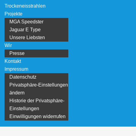
Trockeneisstrahlen
Projekte
MGA Speedster
Jaguar E Type
Unsere Liebsten
Wir
Presse
Kontakt
Impressum
Datenschutz
Privatsphäre-Einstellungen
ändern
Historie der Privatsphäre-
Einstellungen
Einwilligungen widerrufen