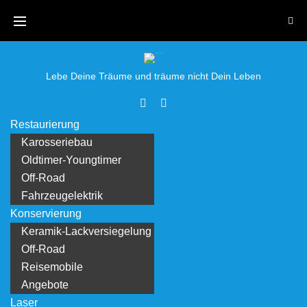
Skip
to
content
Lebe Deine Träume und träume nicht Dein Leben
Facebook
Youtube
Restaurierung
Karosseriebau
Oldtimer-Youngtimer
Off-Road
Fahrzeugelektrik
Konservierung
Keramik-Lackversiegelung
Off-Road
Reisemobile
Angebote
Laser