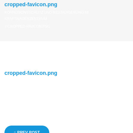
cropped-favicon.png
KORROSIONSSCHUTZ UND RESTAURIERUNG IM
KRAFTWAGENZENTRUM
/
CROPPED-FAVICON.PNG
cropped-favicon.png
http://ld-wp.template-help.com/rockthemes/21258/wp-
content/uploads/2018/12/cropped-favicon.png
Beitragsnavigation
PREV POST