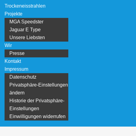
Trockeneisstrahlen
Projekte
MGA Speedster
Jaguar E Type
Unsere Liebsten
Wir
Presse
Kontakt
Impressum
Datenschutz
Privatsphäre-Einstellungen
ändern
Historie der Privatsphäre-
Einstellungen
Einwilligungen widerrufen