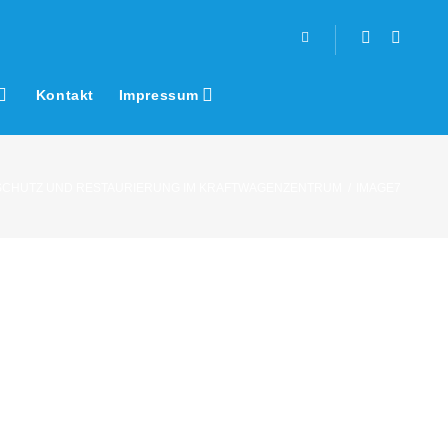
Facebook
Youtub
Kontakt
Impressum
CHUTZ UND RESTAURIERUNG IM KRAFTWAGENZENTRUM
/
IMAGE7