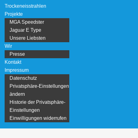
Trockeneisstrahlen
Projekte
MGA Speedster
Jaguar E Type
Unsere Liebsten
Wir
Presse
Kontakt
Impressum
Datenschutz
Privatsphäre-Einstellungen
ändern
Historie der Privatsphäre-
Einstellungen
Einwilligungen widerrufen