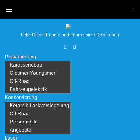
Skip
to
content
Lebe Deine Träume und träume nicht Dein Leben
Facebook
Youtube
Restaurierung
Karosseriebau
Oldtimer-Youngtimer
Off-Road
Fahrzeugelektrik
Konservierung
Keramik-Lackversiegelung
Off-Road
Reisemobile
Angebote
Laser