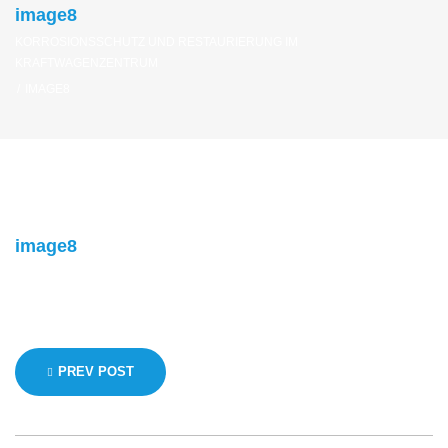
image8
KORROSIONSSCHUTZ UND RESTAURIERUNG IM
KRAFTWAGENZENTRUM
/
IMAGE8
image8
Beitragsnavigation
PREV POST