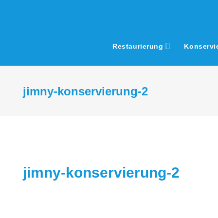
Skip
to
content
Restaurierung
Konservi
jimny-konservierung-2
jimny-konservierung-2