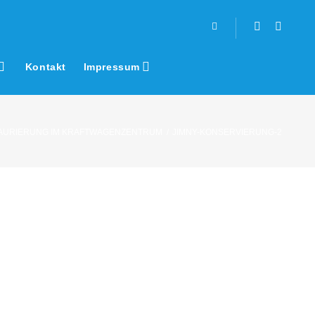
Facebook
Youtub
Kontakt
Impressum
AURIERUNG IM KRAFTWAGENZENTRUM
/
JIMNY-KONSERVIERUNG-2