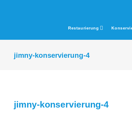
Skip
to
content
Restaurierung
Konservi
jimny-konservierung-4
jimny-konservierung-4