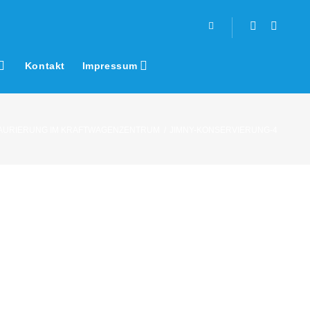
Facebook
Youtub
Kontakt
Impressum
AURIERUNG IM KRAFTWAGENZENTRUM
/
JIMNY-KONSERVIERUNG-4