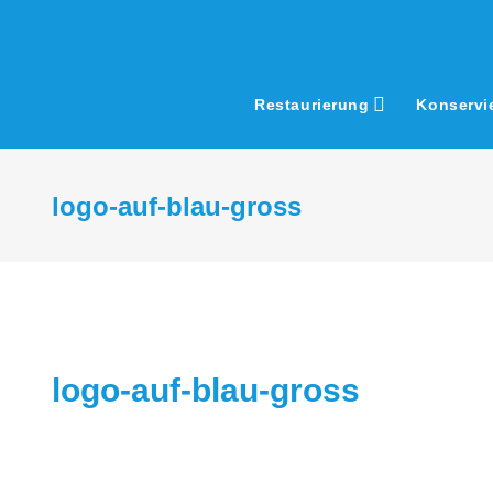
Skip
to
content
Restaurierung
Konservi
logo-auf-blau-gross
logo-auf-blau-gross