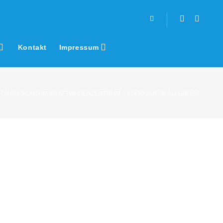
Facebook
Youtub
Kontakt
Impressum
STAURIERUNG IM KRAFTWAGENZENTRUM
/
LOGO-AUF-BLAU-GROSS