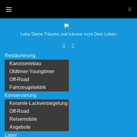
Skip
to
content
Lebe Deine Träume und träume nicht Dein Leben
Facebook
Youtube
Restaurierung
Karosseriebau
Oldtimer-Youngtimer
Off-Road
Fahrzeugelektrik
Konservierung
Keramik-Lackversiegelung
Off-Road
Reisemobile
Angebote
Laser