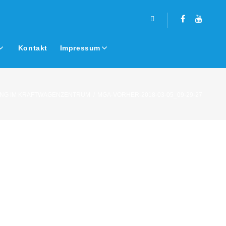
Facebook
Youtub
Kontakt
Impressum
NG IM KRAFTWAGENZENTRUM
/
MGA-VORHER-2018-03-05_09-29-27