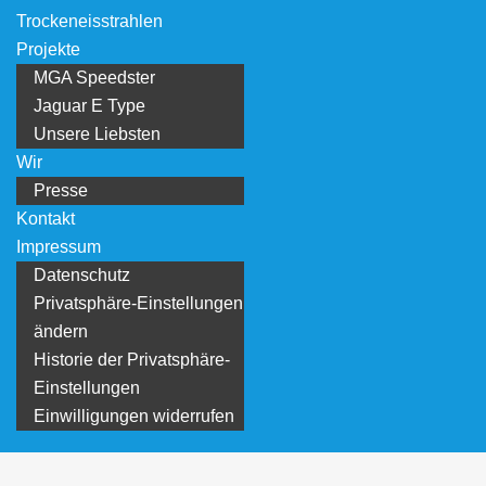
Trockeneisstrahlen
Projekte
MGA Speedster
Jaguar E Type
Unsere Liebsten
Wir
Presse
Kontakt
Impressum
Datenschutz
Privatsphäre-Einstellungen
ändern
Historie der Privatsphäre-
Einstellungen
Einwilligungen widerrufen