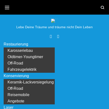
Skip
to
content
Lebe Deine Träume und träume nicht Dein Leben
Facebook
Youtube
Restaurierung
Karosseriebau
Oldtimer-Youngtimer
Off-Road
Fahrzeugelektrik
Konservierung
Keramik-Lackversiegelung
Off-Road
Reisemobile
Angebote
Laser