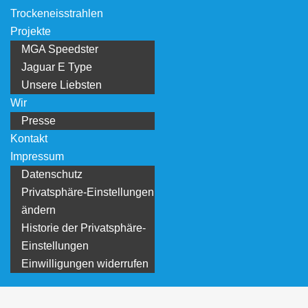
Trockeneisstrahlen
Projekte
MGA Speedster
Jaguar E Type
Unsere Liebsten
Wir
Presse
Kontakt
Impressum
Datenschutz
Privatsphäre-Einstellungen
ändern
Historie der Privatsphäre-
Einstellungen
Einwilligungen widerrufen