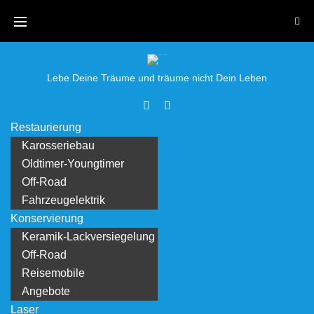
Skip
to
content
Lebe Deine Träume und träume nicht Dein Leben
Facebook
Youtube
Restaurierung
Karosseriebau
Oldtimer-Youngtimer
Off-Road
Fahrzeugelektrik
Konservierung
Keramik-Lackversiegelung
Off-Road
Reisemobile
Angebote
Laser