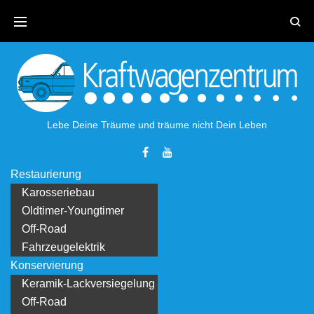
Skip
to
content
Lebe Deine Träume und träume nicht Dein Leben
Facebook
Youtube
Restaurierung
Karosseriebau
Oldtimer-Youngtimer
Off-Road
Fahrzeugelektrik
Konservierung
Keramik-Lackversiegelung
Off-Road