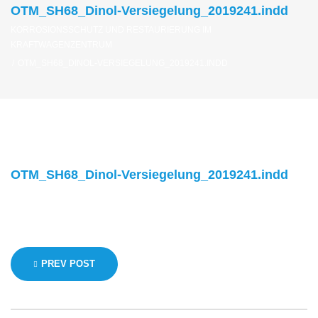
OTM_SH68_Dinol-Versiegelung_2019241.indd
KORROSIONSSCHUTZ UND RESTAURIERUNG IM
KRAFTWAGENZENTRUM
/
OTM_SH68_DINOL-VERSIEGELUNG_2019241.INDD
OTM_SH68_Dinol-Versiegelung_2019241.indd
Beitragsnavigation
PREV POST