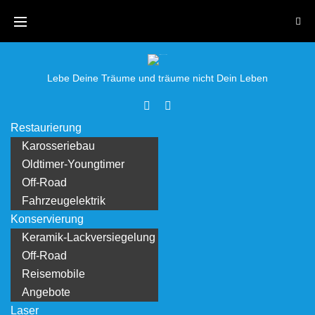
Skip
to
content
Lebe Deine Träume und träume nicht Dein Leben
Facebook
Youtube
Restaurierung
Karosseriebau
Oldtimer-Youngtimer
Off-Road
Fahrzeugelektrik
Konservierung
Keramik-Lackversiegelung
Off-Road
Reisemobile
Angebote
Laser