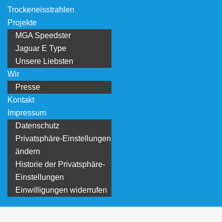
Trockeneisstrahlen
Projekte
MGA Speedster
Jaguar E Type
Unsere Liebsten
Wir
Presse
Kontakt
Impressum
Datenschutz
Privatsphäre-Einstellungen
ändern
Historie der Privatsphäre-
Einstellungen
Einwilligungen widerrufen