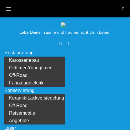
Skip
to
content
Lebe Deine Träume und träume nicht Dein Leben
Facebook
Youtube
Restaurierung
Karosseriebau
Oldtimer-Youngtimer
Off-Road
Fahrzeugelektrik
Konservierung
Keramik-Lackversiegelung
Off-Road
Reisemobile
Angebote
Laser