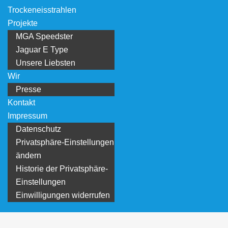
Trockeneisstrahlen
Projekte
MGA Speedster
Jaguar E Type
Unsere Liebsten
Wir
Presse
Kontakt
Impressum
Datenschutz
Privatsphäre-Einstellungen
ändern
Historie der Privatsphäre-
Einstellungen
Einwilligungen widerrufen