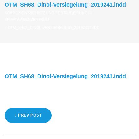
OTM_SH68_Dinol-Versiegelung_2019241.indd
KORROSIONSSCHUTZ UND RESTAURIERUNG IM
KRAFTWAGENZENTRUM
/
OTM_SH68_DINOL-VERSIEGELUNG_2019241.INDD
OTM_SH68_Dinol-Versiegelung_2019241.indd
Beitragsnavigation
PREV POST