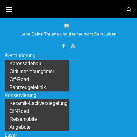
Skip
to
content
Lebe Deine Träume und träume nicht Dein Leben
Facebook
Youtube
Restaurierung
Karosseriebau
Oldtimer-Youngtimer
Off-Road
Fahrzeugelektrik
Konservierung
Keramik-Lackversiegelung
Off-Road
Reisemobile
Angebote
Laser