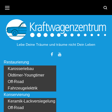
Skip
to
content
Lebe Deine Träume und träume nicht Dein Leben
Facebook
Youtube
Restaurierung
Karosseriebau
Oldtimer-Youngtimer
Off-Road
Fahrzeugelektrik
Konservierung
Keramik-Lackversiegelung
Off-Road