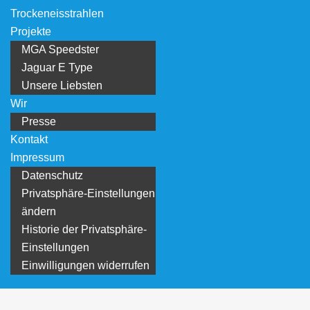
Trockeneisstrahlen
Projekte
MGA Speedster
Jaguar E Type
Unsere Liebsten
Wir
Presse
Kontakt
Impressum
Datenschutz
Privatsphäre-Einstellungen
ändern
Historie der Privatsphäre-
Einstellungen
Einwilligungen widerrufen