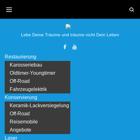
Skip
to
content
Lebe Deine Träume und träume nicht Dein Leben
Facebook
Youtube
Restaurierung
Karosseriebau
Oldtimer-Youngtimer
Off-Road
Fahrzeugelektrik
Konservierung
Keramik-Lackversiegelung
Off-Road
Reisemobile
Angebote
Laser