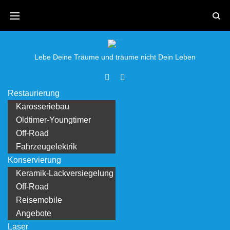
Skip
to
content
Lebe Deine Träume und träume nicht Dein Leben
Facebook
Youtube
Restaurierung
Karosseriebau
Oldtimer-Youngtimer
Off-Road
Fahrzeugelektrik
Konservierung
Keramik-Lackversiegelung
Off-Road
Reisemobile
Angebote
Laser